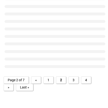
Page 2 of 7
«
1
2
3
4
»
Last »