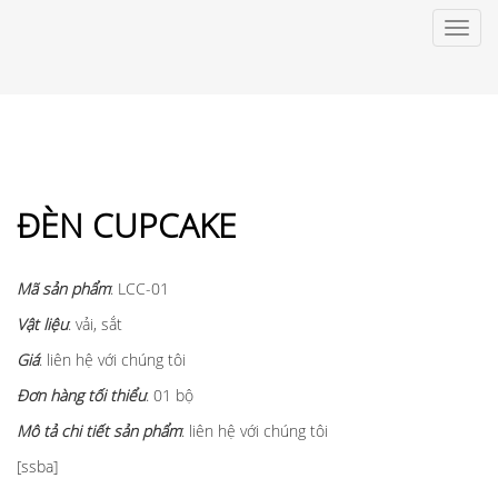
Toggl
navig
ĐÈN CUPCAKE
Mã sả
n phẩ
m
: LCC-01
Vậ
t liệ
u
: vải, sắt
Giá
: liên hệ với chúng tôi
Đơ
n hàng tố
i thiể
u
: 01 bộ
Mô tả
chi tiế
t sả
n phẩ
m
: liên hệ với chúng tôi
[ssba]