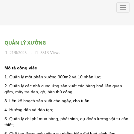
Toggl
navig
QUẢN LÝ XƯỞNG
21/8/2025
-
5313 Views
Mô tả công việc
1. Quản lý một phân xưởng 300m2 và 10 nhân lực;
2. Quản lý các nhà cung ứng sản xuất các hàng hoá liên quan
gốm, mây tre đan, gò, hàn thủ công;
3. Lên kế hoạch sản xuất cho ngày, cho tuần;
4. Hướng dẫn và đào tạo;
5. Quản lý chi phí mua hàng, phát sinh, dự đoán lượng vật tư cần
thiết;
6. Chế tạo được máy công cụ nhằm hiện đại hoá cách làm;