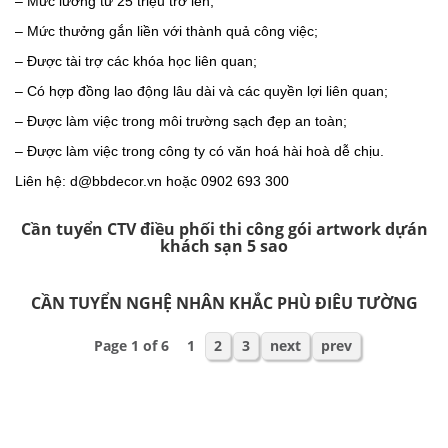
– Mức lương từ 25 triệu trở lên;
– Mức thưởng gắn liền với thành quả công việc;
– Được tài trợ các khóa học liên quan;
– Có hợp đồng lao động lâu dài và các quyền lợi liên quan;
– Được làm việc trong môi trường sạch đẹp an toàn;
– Được làm việc trong công ty có văn hoá hài hoà dễ chịu.
Liên hệ: d@bbdecor.vn hoặc 0902 693 300
Cần tuyển CTV điều phối thi công gói artwork dựán
khách sạn 5 sao
CẦN TUYỂN NGHỆ NHÂN KHẮC PHÙ ĐIÊU TƯỜNG
Page 1 of 6
1
2
3
next
prev