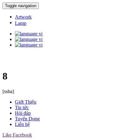
Toggle navigation
Artwork
Lamp
8
[ssba]
Giới Thiệu
Tin tức
Hỏi đáp
Tuyển Dụng
Liên hệ
Like Facebook